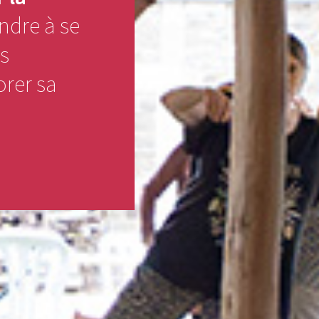
ndre à se
es
rer sa